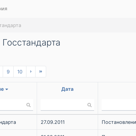
ния
тандарта
 Госстандарта
9
10
ие
Дата
ндарта
27.09.2011
Постановление