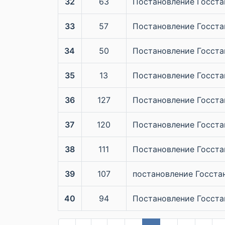
32
63
Постановление Госста
33
57
Постановление Госста
34
50
Постановление Госста
35
13
Постановление Госста
36
127
Постановление Госста
37
120
Постановление Госста
38
111
Постановление Госста
39
107
постановление Госста
40
94
Постановление Госста